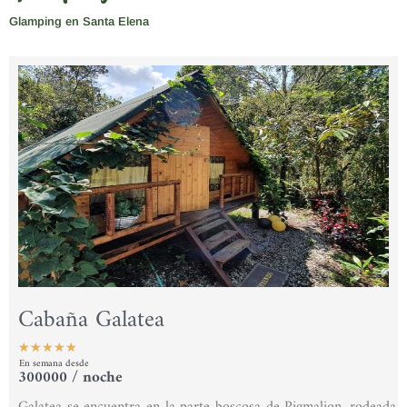
Glamping en Santa Elena
Cabaña Galatea
★
★
★
★
★
En semana desde
Valorado
300000 / noche
con
Galatea se encuentra en la parte boscosa de Pigmalion, rodeada
5