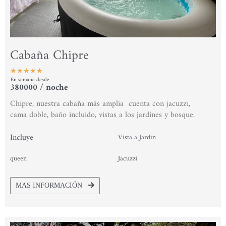
Cabaña Chipre
★
★
★
★
★
En semana desde
Valorado
380000 / noche
con
Chipre, nuestra cabaña más amplia cuenta con jacuzzi,
5
cama doble, baño incluido, vistas a los jardines y bosque.
de
5
Incluye
Vista a Jardin
queen
Jacuzzi
MAS INFORMACIÓN