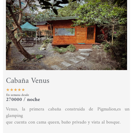
Cabaña Venus
★
★
★
★
★
En semana desde
Valorado
270000 / noche
con
Venus, la primera cabaña construida de Pigmalion,es un
5
glamping
de
que cuenta con cama queen, baño privado y vista al bosque.
5