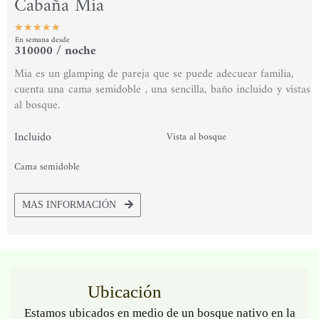
Cabaña Mia
★
★
★
★
★
En semana desde
Valorado
310000 / noche
con
Mia es un glamping de pareja que se puede adecuear familia,
5
cuenta una cama semidoble , una sencilla, baño incluido y vistas
de
al bosque.
5
Incluido
Vista al bosque
Cama semidoble
MAS INFORMACIÓN
Ubicación
Estamos ubicados en medio de un bosque nativo en la